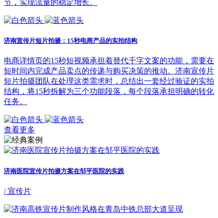
节，实现流量的稳定增长。
济南宣传片短片拍摄：15秒电商产品的实拍结构
电商详情页的15秒短视频承担着替代千字文案的功能，需要在
短时间内完成产品卖点的传递与购买决策的推动。济南宣传片
短片拍摄团队在处理这类需求时，总结出一套经过验证的实拍
结构，将15秒拆解为三个功能段落，每个段落承担明确的转化
任务。
查看更多
济南医院宣传片拍摄方案在邹平医院的实践
/ 宣传片