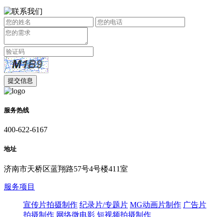
服务热线
400-622-6167
地址
济南市天桥区蓝翔路57号4号楼411室
服务项目
宣传片拍摄制作
纪录片/专题片
MG动画片制作
广告片
拍摄制作
网络微电影
短视频拍摄制作