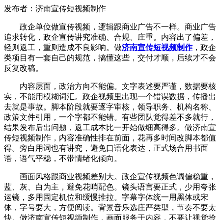
发布者：济南宣传短视频制作
政企单位做宣传视频，逻辑跟商业广告不一样。商业广告
追求转化，政企宣传讲究准确、合规、庄重。内容出了偏差，
轻则返工，重则造成不良影响。做
济南宣传短视频制作
，政企
类项目有一套自己的规范，搞懂这些，交付才顺，后续才不会
反复改稿。
内容层面，政治方向不能偏。文字表述要严谨，数据要核
实，不能用模糊词汇。政企视频里出现一个错误数据，传播出
去就是事故。脚本阶段就要逐字审核，领导职务、机构名称、
政策文件引用，一个字都不能错。有些团队觉得差不多就行，
结果发布后出问题，返工成本比一开始做细高得多。做济南宣
传短视频制作，内容准确性排在前面，花再多时间改脚本都值
得。旁白用词也有讲究，避免口语化表达，正式场合用书面
语，语气平稳，不带情绪化倾向。
画面风格跟商业视频差别大。政企宣传视频色调偏稳重，
蓝、灰、白为主，避免花哨配色。镜头语言要正式，少用夸张
运镜，多用固定机位和缓慢推拉。字幕字体统一用黑体或宋
体，字号要大，方便阅读。背景音乐选庄严类型，节奏不要太
快。做济南宣传短视频制作，画面服务于内容，不要让视觉抢