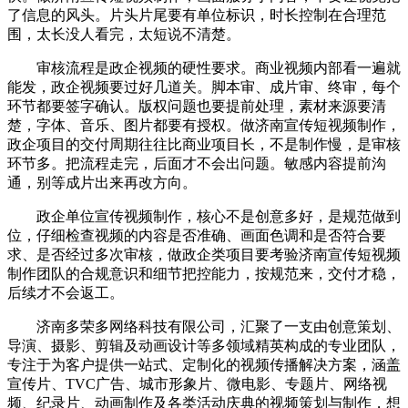
了信息的风头。片头片尾要有单位标识，时长控制在合理范
围，太长没人看完，太短说不清楚。
审核流程是政企视频的硬性要求。商业视频内部看一遍就
能发，政企视频要过好几道关。脚本审、成片审、终审，每个
环节都要签字确认。版权问题也要提前处理，素材来源要清
楚，字体、音乐、图片都要有授权。做济南宣传短视频制作，
政企项目的交付周期往往比商业项目长，不是制作慢，是审核
环节多。把流程走完，后面才不会出问题。敏感内容提前沟
通，别等成片出来再改方向。
政企单位宣传视频制作，核心不是创意多好，是规范做到
位，仔细检查视频的内容是否准确、画面色调和是否符合要
求、是否经过多次审核，做政企类项目要考验济南宣传短视频
制作团队的合规意识和细节把控能力，按规范来，交付才稳，
后续才不会返工。
济南多荣多网络科技有限公司，汇聚了一支由创意策划、
导演、摄影、剪辑及动画设计等多领域精英构成的专业团队，
专注于为客户提供一站式、定制化的视频传播解决方案，涵盖
宣传片、TVC广告、城市形象片、微电影、专题片、网络视
频、纪录片、动画制作及各类活动庆典的视频策划与制作，想