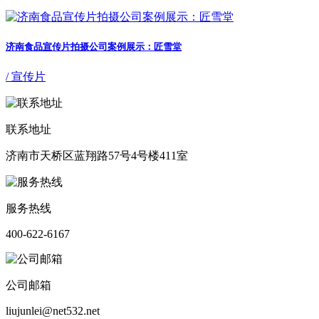
济南食品宣传片拍摄公司案例展示：匠雪堂
/ 宣传片
联系地址
济南市天桥区蓝翔路57号4号楼411室
服务热线
400-622-6167
公司邮箱
liujunlei@net532.net