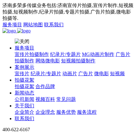
济南多荣多传媒业务包括:济南宣传片拍摄,宣传片制作,短视频
拍摄,短视频制作,纪录片拍摄,专题片拍摄,广告片拍摄,微电影
拍摄等.
服务项目
网站地图
联系我们
服务项目
宣传片拍摄制作
纪录片/专题片
MG动画片制作
广告片
拍摄制作
网络微电影
短视频拍摄制作
案例展示
宣传片
纪录片/专题片
动画片
广告片
微电影
短视频
拍摄花絮
拍摄花絮
合作品牌
新闻动态
公司新闻
视频百科
常见问题
关于我们
企业简介
企业理念
服务优势
服务流程
联系我们
400-622-6167