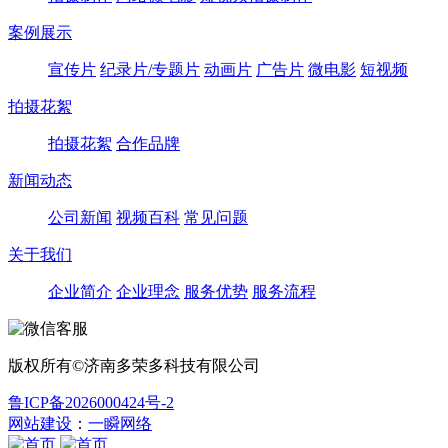
案例展示
宣传片
纪录片/专题片
动画片
广告片
微电影
短视频
拍摄花絮
拍摄花絮
合作品牌
新闻动态
公司新闻
视频百科
常见问题
关于我们
企业简介
企业理念
服务优势
服务流程
版权所有©济南多荣多科技有限公司
鲁ICP备2026000424号-2
网站建设
：
一瞬网络