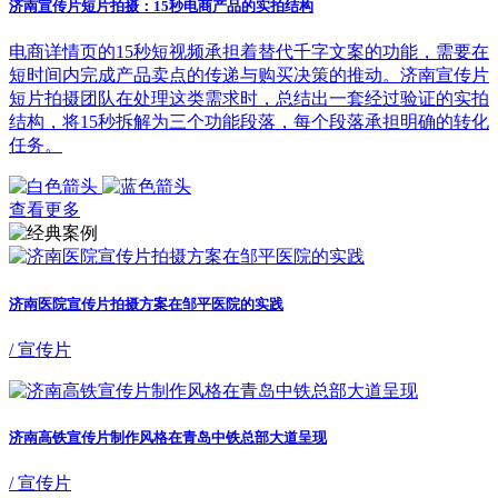
济南宣传片短片拍摄：15秒电商产品的实拍结构
电商详情页的15秒短视频承担着替代千字文案的功能，需要在
短时间内完成产品卖点的传递与购买决策的推动。济南宣传片
短片拍摄团队在处理这类需求时，总结出一套经过验证的实拍
结构，将15秒拆解为三个功能段落，每个段落承担明确的转化
任务。
查看更多
济南医院宣传片拍摄方案在邹平医院的实践
/ 宣传片
济南高铁宣传片制作风格在青岛中铁总部大道呈现
/ 宣传片