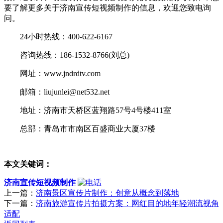
要了解更多关于济南宣传短视频制作的信息，欢迎您致电询
问。
24小时热线：400-622-6167
咨询热线：186-1532-8766(刘总)
网址：www.jndrdtv.com
邮箱：liujunlei@net532.net
地址：济南市天桥区蓝翔路57号4号楼411室
总部：青岛市市南区百盛商业大厦37楼
本文关键词：
济南宣传短视频制作
上一篇：
济南景区宣传片制作：创意从概念到落地
下一篇：
济南旅游宣传片拍摄方案：网红目的地年轻潮流视角
适配