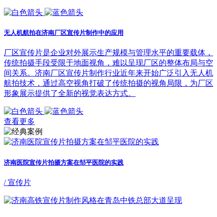
无人机航拍在济南厂区宣传片制作中的应用
厂区宣传片是企业对外展示生产规模与管理水平的重要载体，
传统拍摄手段受限于地面视角，难以呈现厂区的整体布局与空
间关系。济南厂区宣传片制作行业近年来开始广泛引入无人机
航拍技术，通过高空视角打破了传统拍摄的视角局限，为厂区
形象展示提供了全新的视觉表达方式。
查看更多
济南医院宣传片拍摄方案在邹平医院的实践
/ 宣传片