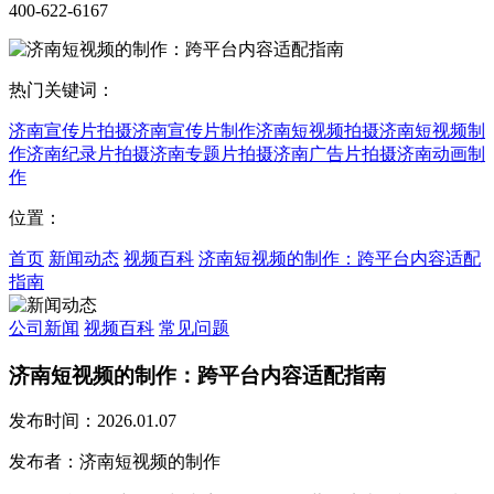
400-622-6167
热门关键词：
济南宣传片拍摄
济南宣传片制作
济南短视频拍摄
济南短视频制
作
济南纪录片拍摄
济南专题片拍摄
济南广告片拍摄
济南动画制
作
位置：
首页
新闻动态
视频百科
济南短视频的制作：跨平台内容适配
指南
公司新闻
视频百科
常见问题
济南短视频的制作：跨平台内容适配指南
发布时间：2026.01.07
发布者：济南短视频的制作