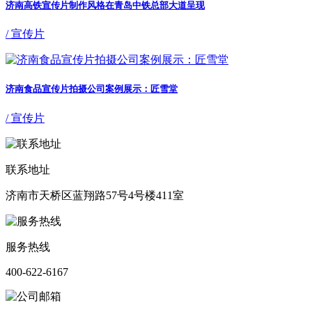
济南高铁宣传片制作风格在青岛中铁总部大道呈现
/ 宣传片
济南食品宣传片拍摄公司案例展示：匠雪堂
/ 宣传片
联系地址
济南市天桥区蓝翔路57号4号楼411室
服务热线
400-622-6167