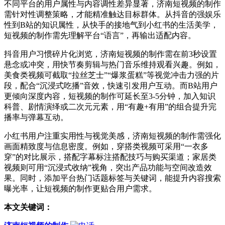
不同平台的用户属性与内容调性差异显著，济南短视频的制作
需针对性调整策略，才能精准触达目标群体。从抖音的强娱乐
性到B站的知识属性，从快手的接地气到小红书的生活美学，
短视频的制作需先理解平台“语言”，再输出适配内容。
抖音用户习惯碎片化浏览，济南短视频的制作需在前3秒设置
悬念或冲突，用快节奏剪辑与热门音乐维持观看兴趣。例如，
美食类视频可截取“拉丝芝士”“爆浆蛋糕”等视觉冲击力强的片
段，配合“沉浸式吃播”音效，快速引发用户互动。而B站用户
更倾向深度内容，短视频的制作可延长至3-5分钟，加入知识
科普、剧情演绎或二次元元素，用“有趣+有用”的组合提升完
播率与弹幕互动。
小红书用户注重实用性与视觉美感，济南短视频的制作需强化
画面精致度与信息密度。例如，穿搭类视频可采用“一衣多
穿”的对比展示，搭配字幕标注搭配技巧与购买渠道；家居类
视频则可用“沉浸式收纳”视角，突出产品功能与空间改造效
果。同时，添加平台热门话题标签与关键词，能提升内容搜索
曝光率，让短视频的制作更贴合用户需求。
本文关键词：