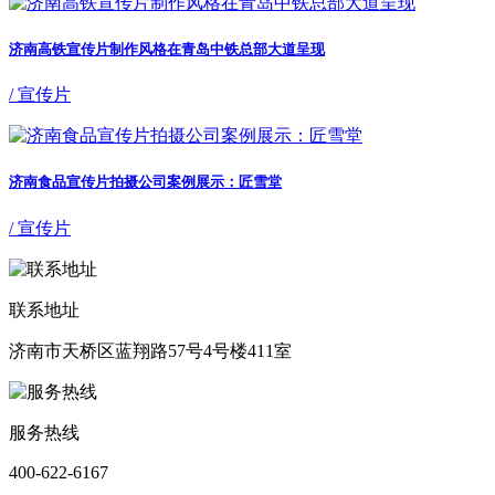
济南高铁宣传片制作风格在青岛中铁总部大道呈现
/ 宣传片
济南食品宣传片拍摄公司案例展示：匠雪堂
/ 宣传片
联系地址
济南市天桥区蓝翔路57号4号楼411室
服务热线
400-622-6167