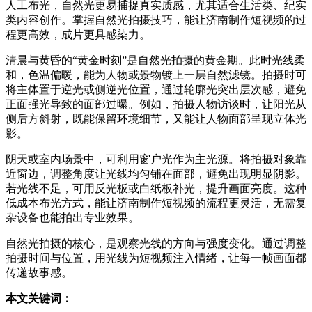
人工布光，自然光更易捕捉真实质感，尤其适合生活类、纪实
类内容创作。掌握自然光拍摄技巧，能让济南制作短视频的过
程更高效，成片更具感染力。
清晨与黄昏的“黄金时刻”是自然光拍摄的黄金期。此时光线柔
和，色温偏暖，能为人物或景物镀上一层自然滤镜。拍摄时可
将主体置于逆光或侧逆光位置，通过轮廓光突出层次感，避免
正面强光导致的面部过曝。例如，拍摄人物访谈时，让阳光从
侧后方斜射，既能保留环境细节，又能让人物面部呈现立体光
影。
阴天或室内场景中，可利用窗户光作为主光源。将拍摄对象靠
近窗边，调整角度让光线均匀铺在面部，避免出现明显阴影。
若光线不足，可用反光板或白纸板补光，提升画面亮度。这种
低成本布光方式，能让济南制作短视频的流程更灵活，无需复
杂设备也能拍出专业效果。
自然光拍摄的核心，是观察光线的方向与强度变化。通过调整
拍摄时间与位置，用光线为短视频注入情绪，让每一帧画面都
传递故事感。
本文关键词：