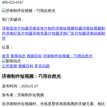
400-622-6167
热门关键词：
济南宣传片拍摄
济南宣传片制作
济南短视频拍摄
济南短视频制
作
济南纪录片拍摄
济南专题片拍摄
济南广告片拍摄
济南动画制
作
位置：
首页
新闻动态
视频百科
济南制作短视频：巧用自然光
公司新闻
视频百科
常见问题
济南制作短视频：巧用自然光
发布时间：2026.01.07
发布者：济南制作短视频
在济南制作短视频时，光线是塑造画面氛围的关键元素。相比