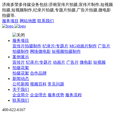
济南多荣多传媒业务包括:济南宣传片拍摄,宣传片制作,短视频
拍摄,短视频制作,纪录片拍摄,专题片拍摄,广告片拍摄,微电影
拍摄等.
服务项目
网站地图
联系我们
服务项目
宣传片拍摄制作
纪录片/专题片
MG动画片制作
广告片
拍摄制作
网络微电影
短视频拍摄制作
案例展示
宣传片
纪录片/专题片
动画片
广告片
微电影
短视频
拍摄花絮
拍摄花絮
合作品牌
新闻动态
公司新闻
视频百科
常见问题
关于我们
企业简介
企业理念
服务优势
服务流程
联系我们
400-622-6167