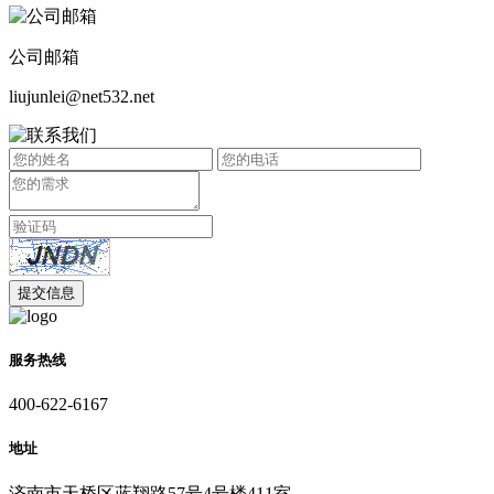
公司邮箱
liujunlei@net532.net
服务热线
400-622-6167
地址
济南市天桥区蓝翔路57号4号楼411室