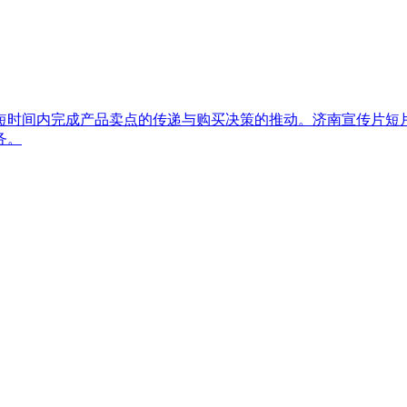
在短时间内完成产品卖点的传递与购买决策的推动。济南宣传片短
务。