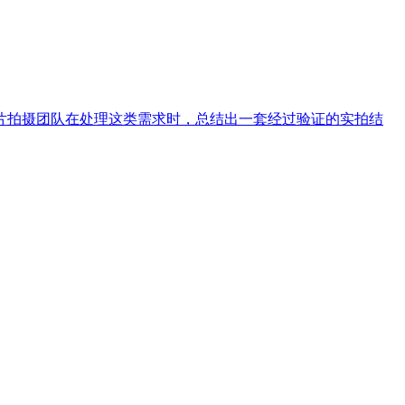
片拍摄团队在处理这类需求时，总结出一套经过验证的实拍结