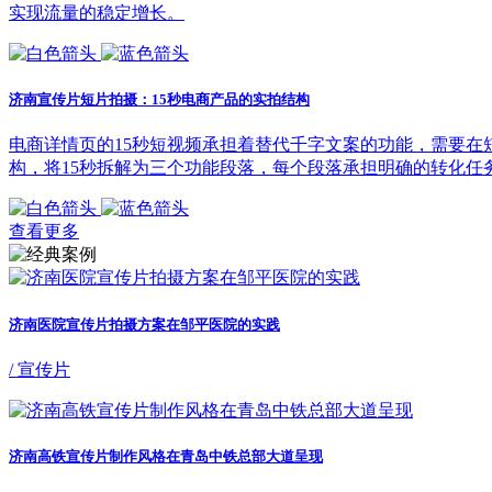
实现流量的稳定增长。
济南宣传片短片拍摄：15秒电商产品的实拍结构
电商详情页的15秒短视频承担着替代千字文案的功能，需要
构，将15秒拆解为三个功能段落，每个段落承担明确的转化任
查看更多
济南医院宣传片拍摄方案在邹平医院的实践
/ 宣传片
济南高铁宣传片制作风格在青岛中铁总部大道呈现