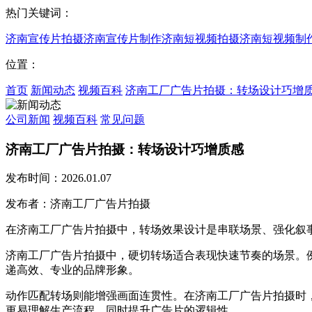
热门关键词：
济南宣传片拍摄
济南宣传片制作
济南短视频拍摄
济南短视频制
位置：
首页
新闻动态
视频百科
济南工厂广告片拍摄：转场设计巧增
公司新闻
视频百科
常见问题
济南工厂广告片拍摄：转场设计巧增质感
发布时间：2026.01.07
发布者：济南工厂广告片拍摄
在济南工厂广告片拍摄中，转场效果设计是串联场景、强化叙
济南工厂广告片拍摄中，硬切转场适合表现快速节奏的场景。
递高效、专业的品牌形象。
动作匹配转场则能增强画面连贯性。在济南工厂广告片拍摄时
更易理解生产流程，同时提升广告片的逻辑性。