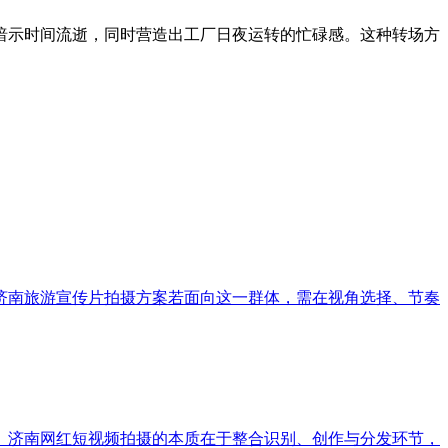
暗示时间流逝，同时营造出工厂日夜运转的忙碌感。这种转场方
济南旅游宣传片拍摄方案若面向这一群体，需在视角选择、节奏
。济南网红短视频拍摄的本质在于整合识别、创作与分发环节，