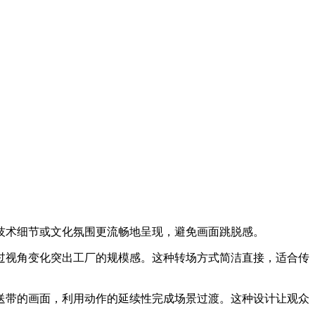
技术细节或文化氛围更流畅地呈现，避免画面跳脱感。
过视角变化突出工厂的规模感。这种转场方式简洁直接，适合传
送带的画面，利用动作的延续性完成场景过渡。这种设计让观众