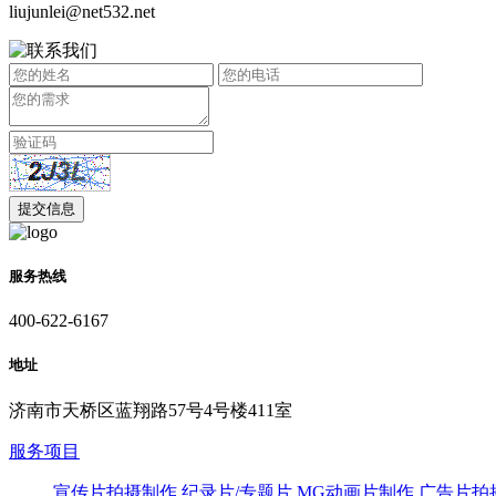
liujunlei@net532.net
服务热线
400-622-6167
地址
济南市天桥区蓝翔路57号4号楼411室
服务项目
宣传片拍摄制作
纪录片/专题片
MG动画片制作
广告片拍