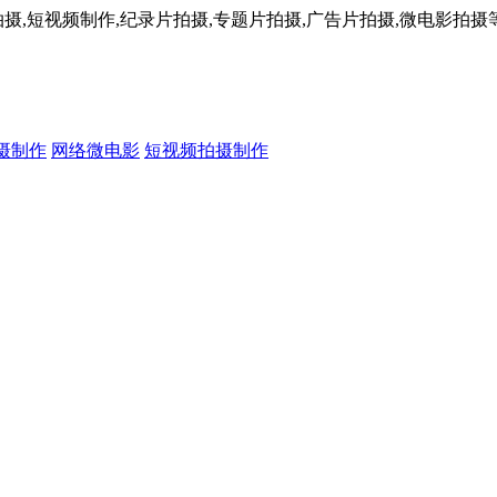
摄,短视频制作,纪录片拍摄,专题片拍摄,广告片拍摄,微电影拍摄等
摄制作
网络微电影
短视频拍摄制作