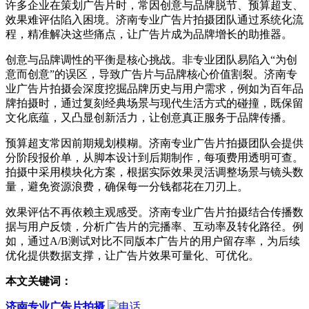
许多企业在策划广告片时，常因创意与品牌脱节、预算超支、
效果难评估陷入困境。济南专业广告片拍摄团队通过系统化流
程，精准解决这些痛点，让广告片成为品牌增长的助推器。
创意与品牌调性的平衡是核心挑战。非专业团队易陷入“为创
意而创意”的误区，导致广告片与品牌核心价值割裂。济南专
业广告片拍摄会深度挖掘品牌历史与用户需求，例如为百年品
牌拍摄时，通过复刻经典场景与现代生活方式的碰撞，既保留
文化底蕴，又凸显创新活力，让创意真正服务于品牌传播。
预算超支常因前期规划模糊。济南专业广告片拍摄团队会提供
分阶段报价单，从脚本设计到后期制作，每项费用透明可查。
拍摄中采用模块化方案，根据实际效果灵活调整场景与镜头数
量，避免资源浪费，确保每一分钱都花在刀刃上。
效果评估不再依赖主观感受。济南专业广告片拍摄结合传播数
据与用户反馈，分析广告片的完播率、互动率及转化路径。例
如，通过A/B测试对比不同版本广告片的用户留存率，为后续
优化提供数据支撑，让广告片效果可量化、可优化。
本文关键词：
济南专业广告片拍摄