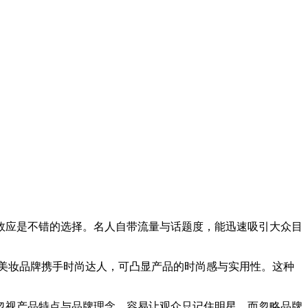
效应是不错的选择。名人自带流量与话题度，能迅速吸引大众目
美妆品牌携手时尚达人，可凸显产品的时尚感与实用性。这种
视产品特点与品牌理念，容易让观众只记住明星，而忽略品牌