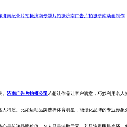
作
济南纪录片拍摄
济南专题片拍摄
济南广告片拍摄
济南动画制作
段。
济南广告片拍摄公司
若想让作品让客户满意，巧妙利用名人
特质。比如运动品牌选择体育明星，能强化品牌的专业形象;
。
心是传递品牌价值，名人只是辅助元素。若只注重明星光环，忽