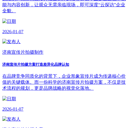
能与内容创新，让观众无需亲临现场，即可深度“云探访”企业
全貌。
2026-01-07
济南宣传片拍摄制作
济南宣传片拍摄方案打造差异化品牌认知
在品牌竞争同质化的背景下，企业形象宣传片成为传递核心价
值的关键载体。而一份科学的济南宣传片拍摄方案，不仅是技
术流程的规划，更是品牌战略的视觉化落地。
2026-01-07