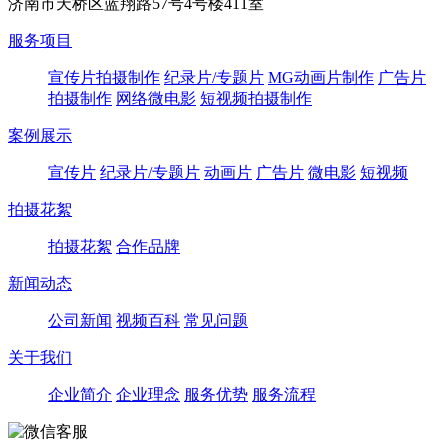
济南市天桥区蓝翔路57号4号楼411室
服务项目
宣传片拍摄制作
纪录片/专题片
MG动画片制作
广告片
拍摄制作
网络微电影
短视频拍摄制作
案例展示
宣传片
纪录片/专题片
动画片
广告片
微电影
短视频
拍摄花絮
拍摄花絮
合作品牌
新闻动态
公司新闻
视频百科
常见问题
关于我们
企业简介
企业理念
服务优势
服务流程