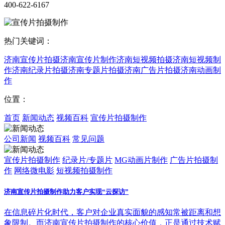
400-622-6167
热门关键词：
济南宣传片拍摄
济南宣传片制作
济南短视频拍摄
济南短视频制
作
济南纪录片拍摄
济南专题片拍摄
济南广告片拍摄
济南动画制
作
位置：
首页
新闻动态
视频百科
宣传片拍摄制作
公司新闻
视频百科
常见问题
宣传片拍摄制作
纪录片/专题片
MG动画片制作
广告片拍摄制
作
网络微电影
短视频拍摄制作
济南宣传片拍摄制作助力客户实现“云探访”
在信息碎片化时代，客户对企业真实面貌的感知常被距离和想
象限制。而济南宣传片拍摄制作的核心价值，正是通过技术赋