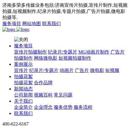
济南多荣多传媒业务包括:济南宣传片拍摄,宣传片制作,短视频
拍摄,短视频制作,纪录片拍摄,专题片拍摄,广告片拍摄,微电影
拍摄等.
服务项目
网站地图
联系我们
服务项目
宣传片拍摄制作
纪录片/专题片
MG动画片制作
广告片
拍摄制作
网络微电影
短视频拍摄制作
案例展示
宣传片
纪录片/专题片
动画片
广告片
微电影
短视频
拍摄花絮
拍摄花絮
合作品牌
新闻动态
公司新闻
视频百科
常见问题
关于我们
企业简介
企业理念
服务优势
服务流程
联系我们
400-622-6167