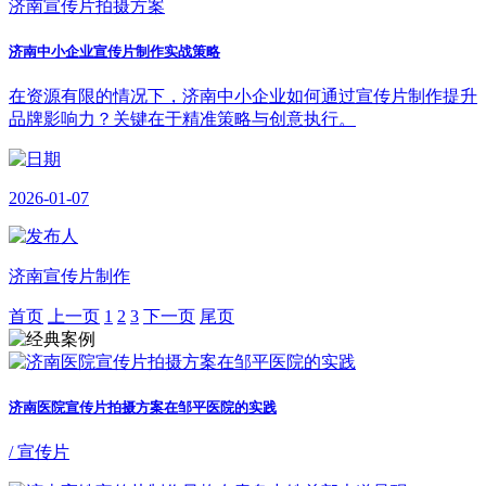
济南宣传片拍摄方案
济南中小企业宣传片制作实战策略
在资源有限的情况下，济南中小企业如何通过宣传片制作提升
品牌影响力？关键在于精准策略与创意执行。
2026-01-07
济南宣传片制作
首页
上一页
1
2
3
下一页
尾页
济南医院宣传片拍摄方案在邹平医院的实践
/ 宣传片