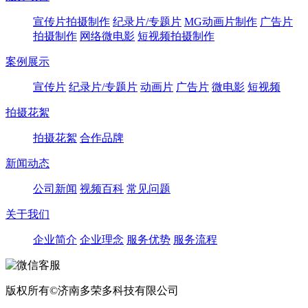
宣传片拍摄制作
纪录片/专题片
MG动画片制作
广告片
拍摄制作
网络微电影
短视频拍摄制作
案例展示
宣传片
纪录片/专题片
动画片
广告片
微电影
短视频
拍摄花絮
拍摄花絮
合作品牌
新闻动态
公司新闻
视频百科
常见问题
关于我们
企业简介
企业理念
服务优势
服务流程
版权所有©济南多荣多科技有限公司