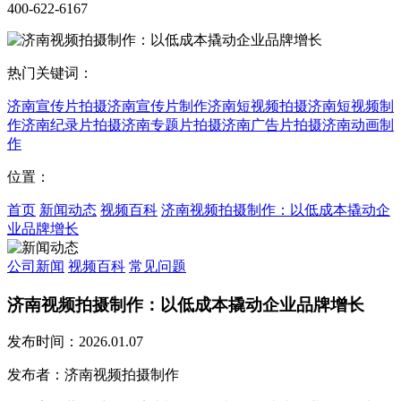
400-622-6167
热门关键词：
济南宣传片拍摄
济南宣传片制作
济南短视频拍摄
济南短视频制
作
济南纪录片拍摄
济南专题片拍摄
济南广告片拍摄
济南动画制
作
位置：
首页
新闻动态
视频百科
济南视频拍摄制作：以低成本撬动企
业品牌增长
公司新闻
视频百科
常见问题
济南视频拍摄制作：以低成本撬动企业品牌增长
发布时间：2026.01.07
发布者：济南视频拍摄制作