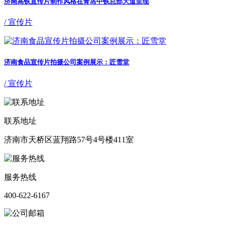
济南高铁宣传片制作风格在青岛中铁总部大道呈现
/ 宣传片
济南食品宣传片拍摄公司案例展示：匠雪堂
/ 宣传片
联系地址
济南市天桥区蓝翔路57号4号楼411室
服务热线
400-622-6167