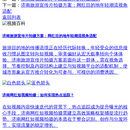
下一篇：
济南旅游宣传片拍摄方案：网红目的地年轻潮流视角
适配
返回列表
济南旅游宣传片拍摄方案：网红目的地年轻潮流视角适配
旅游目的地的传播语境正在经历代际转换，年轻受众的信息接
收习惯从图文转向短视频，审美偏好从宏大叙事转向个体体
验。济南旅游宣传片拍摄方案若面向这一群体，需在视角选
择、节奏控制及内容结构上建立与短视频平台的适配机制，使
城市形象从官方推介转化为可参与、可模仿的消费诱因。
济南网红短视频拍摄：如何实现热点追踪？
在短视频内容快速迭代的背景下，热点追踪成为提升曝光的核
心手段，济南网红短视频拍摄需建立高效策略框架捕捉流行趋
势。济南网红短视频拍摄的本质在于整合识别、创作与分发环
节，实现流量的稳定增长。