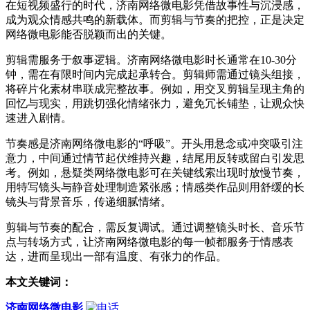
在短视频盛行的时代，济南网络微电影凭借故事性与沉浸感，
成为观众情感共鸣的新载体。而剪辑与节奏的把控，正是决定
网络微电影能否脱颖而出的关键。
剪辑需服务于叙事逻辑。济南网络微电影时长通常在10-30分
钟，需在有限时间内完成起承转合。剪辑师需通过镜头组接，
将碎片化素材串联成完整故事。例如，用交叉剪辑呈现主角的
回忆与现实，用跳切强化情绪张力，避免冗长铺垫，让观众快
速进入剧情。
节奏感是济南网络微电影的“呼吸”。开头用悬念或冲突吸引注
意力，中间通过情节起伏维持兴趣，结尾用反转或留白引发思
考。例如，悬疑类网络微电影可在关键线索出现时放慢节奏，
用特写镜头与静音处理制造紧张感；情感类作品则用舒缓的长
镜头与背景音乐，传递细腻情绪。
剪辑与节奏的配合，需反复调试。通过调整镜头时长、音乐节
点与转场方式，让济南网络微电影的每一帧都服务于情感表
达，进而呈现出一部有温度、有张力的作品。
本文关键词：
济南网络微电影