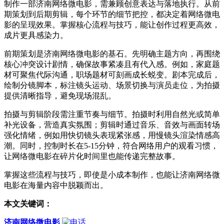
制作一部济南网络微电影，需兼顾创意表达与落地执行。从前
期策划到后期剪辑，每个环节的细节把控，都决定着网络微电
影的呈现效果。掌握核心流程与技巧，能让创作过程更高效，
成片更具感染力。
前期策划是济南网络微电影的基石。先明确主题方向，再围绕
核心冲突设计剧情，确保故事紧凑且有代入感。例如，家庭题
材可聚焦代际沟通，职场题材可刻画成长蜕变。剧本完成后，
绘制分镜脚本，标注镜头运动、场景切换与演员走位，为拍摄
提供清晰指导，避免现场混乱。
拍摄与剪辑阶段需注重节奏与细节。拍摄时利用自然光或简单
补光设备，营造真实氛围；剪辑时通过音乐、音效与画面转场
强化情绪，例如用快切镜头表现紧张感，用慢镜头渲染情感高
潮。同时，控制时长在5-15分钟，符合网络用户的观看习惯，
让网络微电影在碎片化时间里也能传递完整故事。
掌握这些流程与技巧，即使是小成本制作，也能让济南网络微
电影在海量内容中脱颖而出。
本文关键词：
济南网络微电影