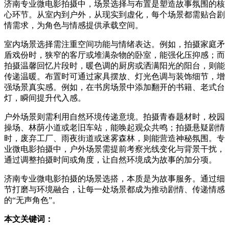
济南专业微电影拍摄中，场景选择与布置是塑造故事氛围的核
心环节。从室内到户外，从现实到虚化，每个场景都需贴合剧
情需求，为角色与情感提供承载空间。
室内场景选择需注重空间功能与情绪表达。例如，拍摄家庭矛
盾戏份时，狭窄的客厅或堆满杂物的卧室，能强化压抑感；而
拍摄温馨回忆片段时，暖色调的厨房或洒满阳光的阳台，则能
传递温暖。布置时可通过家具摆放、灯光色调与装饰细节，增
强场景真实感。例如，在书房场景中添加翻开的书籍、老式台
灯，瞬间提升代入感。
户外场景则需利用自然环境传递意境。拍摄青春题材时，校园
操场、林荫小道或老旧车站，能唤起观众共鸣；拍摄悬疑剧情
时，废弃工厂、雨夜街道或迷雾森林，则能营造神秘氛围。专
业微电影拍摄中，户外场景需提前考察光线变化与背景干扰，
通过调整拍摄时间或角度，让自然环境成为故事的加分项。
济南专业微电影拍摄的场景选搭，本质是为故事服务。通过细
节打磨与环境融合，让每一处场景都成为推动剧情、传递情感
的“无声角色”。
本文关键词：