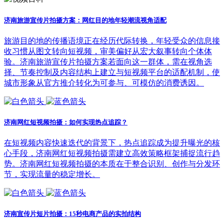
济南旅游宣传片拍摄方案：网红目的地年轻潮流视角适配
旅游目的地的传播语境正在经历代际转换，年轻受众的信息接
收习惯从图文转向短视频，审美偏好从宏大叙事转向个体体
验。济南旅游宣传片拍摄方案若面向这一群体，需在视角选
择、节奏控制及内容结构上建立与短视频平台的适配机制，使
城市形象从官方推介转化为可参与、可模仿的消费诱因。
济南网红短视频拍摄：如何实现热点追踪？
在短视频内容快速迭代的背景下，热点追踪成为提升曝光的核
心手段，济南网红短视频拍摄需建立高效策略框架捕捉流行趋
势。济南网红短视频拍摄的本质在于整合识别、创作与分发环
节，实现流量的稳定增长。
济南宣传片短片拍摄：15秒电商产品的实拍结构