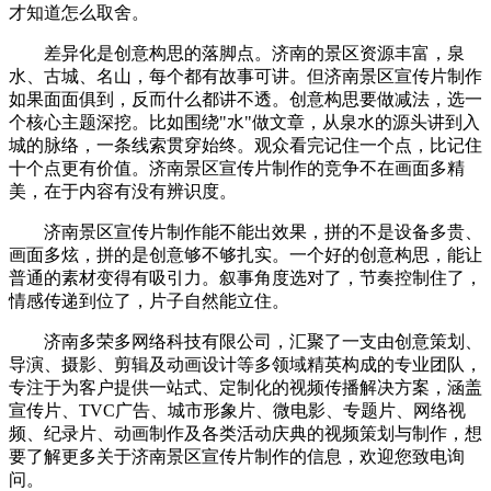
才知道怎么取舍。
差异化是创意构思的落脚点。济南的景区资源丰富，泉
水、古城、名山，每个都有故事可讲。但济南景区宣传片制作
如果面面俱到，反而什么都讲不透。创意构思要做减法，选一
个核心主题深挖。比如围绕"水"做文章，从泉水的源头讲到入
城的脉络，一条线索贯穿始终。观众看完记住一个点，比记住
十个点更有价值。济南景区宣传片制作的竞争不在画面多精
美，在于内容有没有辨识度。
济南景区宣传片制作能不能出效果，拼的不是设备多贵、
画面多炫，拼的是创意够不够扎实。一个好的创意构思，能让
普通的素材变得有吸引力。叙事角度选对了，节奏控制住了，
情感传递到位了，片子自然能立住。
济南多荣多网络科技有限公司，汇聚了一支由创意策划、
导演、摄影、剪辑及动画设计等多领域精英构成的专业团队，
专注于为客户提供一站式、定制化的视频传播解决方案，涵盖
宣传片、TVC广告、城市形象片、微电影、专题片、网络视
频、纪录片、动画制作及各类活动庆典的视频策划与制作，想
要了解更多关于济南景区宣传片制作的信息，欢迎您致电询
问。