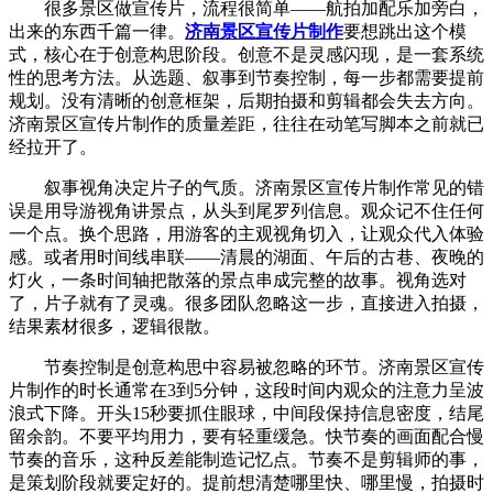
很多景区做宣传片，流程很简单——航拍加配乐加旁白，
出来的东西千篇一律。
济南景区宣传片制作
要想跳出这个模
式，核心在于创意构思阶段。创意不是灵感闪现，是一套系统
性的思考方法。从选题、叙事到节奏控制，每一步都需要提前
规划。没有清晰的创意框架，后期拍摄和剪辑都会失去方向。
济南景区宣传片制作的质量差距，往往在动笔写脚本之前就已
经拉开了。
叙事视角决定片子的气质。济南景区宣传片制作常见的错
误是用导游视角讲景点，从头到尾罗列信息。观众记不住任何
一个点。换个思路，用游客的主观视角切入，让观众代入体验
感。或者用时间线串联——清晨的湖面、午后的古巷、夜晚的
灯火，一条时间轴把散落的景点串成完整的故事。视角选对
了，片子就有了灵魂。很多团队忽略这一步，直接进入拍摄，
结果素材很多，逻辑很散。
节奏控制是创意构思中容易被忽略的环节。济南景区宣传
片制作的时长通常在3到5分钟，这段时间内观众的注意力呈波
浪式下降。开头15秒要抓住眼球，中间段保持信息密度，结尾
留余韵。不要平均用力，要有轻重缓急。快节奏的画面配合慢
节奏的音乐，这种反差能制造记忆点。节奏不是剪辑师的事，
是策划阶段就要定好的。提前想清楚哪里快、哪里慢，拍摄时