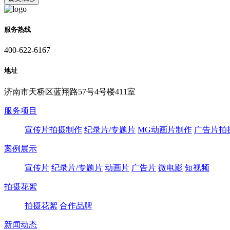
服务热线
400-622-6167
地址
济南市天桥区蓝翔路57号4号楼411室
服务项目
宣传片拍摄制作
纪录片/专题片
MG动画片制作
广告片拍
案例展示
宣传片
纪录片/专题片
动画片
广告片
微电影
短视频
拍摄花絮
拍摄花絮
合作品牌
新闻动态