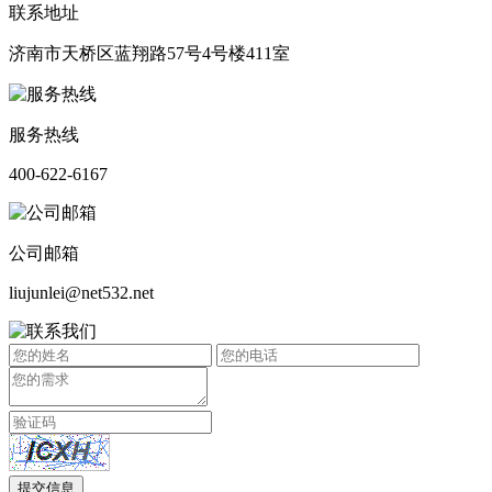
联系地址
济南市天桥区蓝翔路57号4号楼411室
服务热线
400-622-6167
公司邮箱
liujunlei@net532.net