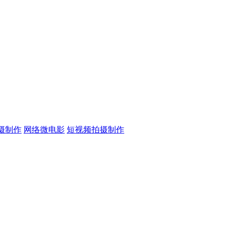
摄制作
网络微电影
短视频拍摄制作