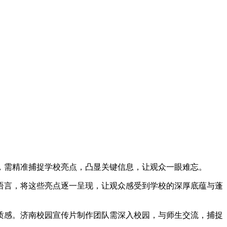
，需精准捕捉学校亮点，凸显关键信息，让观众一眼难忘。
言，将这些亮点逐一呈现，让观众感受到学校的深厚底蕴与蓬
感。济南校园宣传片制作团队需深入校园，与师生交流，捕捉