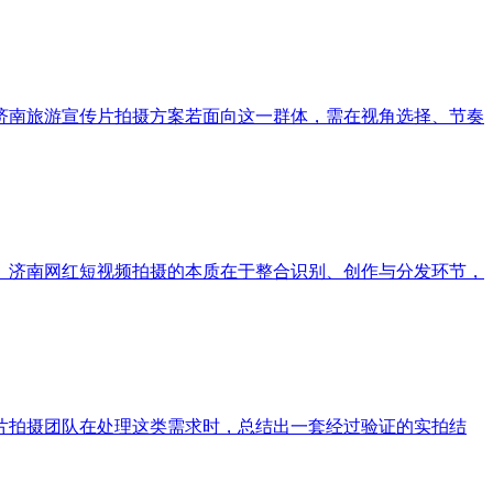
济南旅游宣传片拍摄方案若面向这一群体，需在视角选择、节奏
。济南网红短视频拍摄的本质在于整合识别、创作与分发环节，
片拍摄团队在处理这类需求时，总结出一套经过验证的实拍结