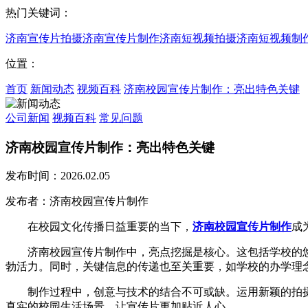
热门关键词：
济南宣传片拍摄
济南宣传片制作
济南短视频拍摄
济南短视频制
位置：
首页
新闻动态
视频百科
济南校园宣传片制作：亮出特色关键
公司新闻
视频百科
常见问题
济南校园宣传片制作：亮出特色关键
发布时间：2026.02.05
发布者：济南校园宣传片制作
在校园文化传播日益重要的当下，
济南校园宣传片制作
成
济南校园宣传片制作中，亮点挖掘是核心。这包括学校的悠
勃活力。同时，关键信息的传递也至关重要，如学校的办学理
制作过程中，创意与技术的结合不可或缺。运用新颖的拍摄
真实的校园生活场景，让宣传片更加贴近人心。