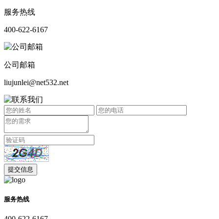
服务热线
400-622-6167
公司邮箱
liujunlei@net532.net
服务热线
400-622-6167