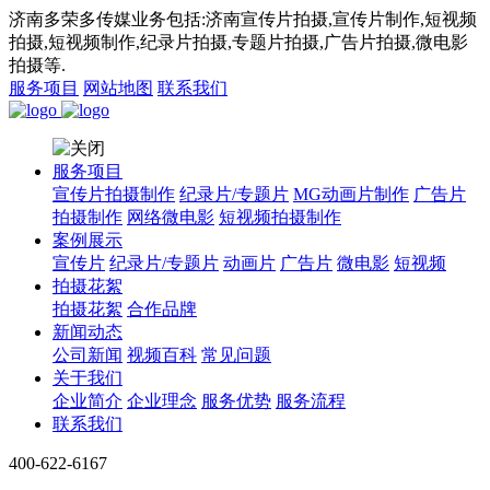
济南多荣多传媒业务包括:济南宣传片拍摄,宣传片制作,短视频
拍摄,短视频制作,纪录片拍摄,专题片拍摄,广告片拍摄,微电影
拍摄等.
服务项目
网站地图
联系我们
服务项目
宣传片拍摄制作
纪录片/专题片
MG动画片制作
广告片
拍摄制作
网络微电影
短视频拍摄制作
案例展示
宣传片
纪录片/专题片
动画片
广告片
微电影
短视频
拍摄花絮
拍摄花絮
合作品牌
新闻动态
公司新闻
视频百科
常见问题
关于我们
企业简介
企业理念
服务优势
服务流程
联系我们
400-622-6167