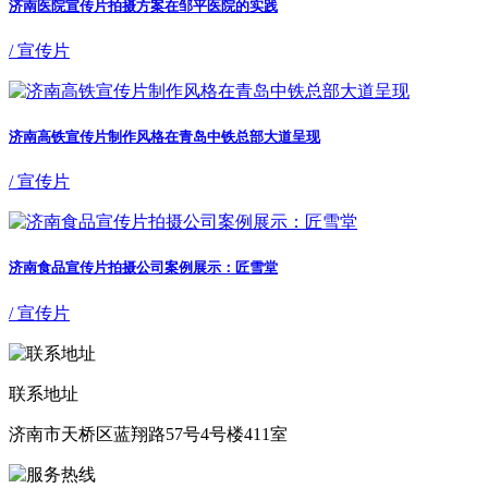
济南医院宣传片拍摄方案在邹平医院的实践
/ 宣传片
济南高铁宣传片制作风格在青岛中铁总部大道呈现
/ 宣传片
济南食品宣传片拍摄公司案例展示：匠雪堂
/ 宣传片
联系地址
济南市天桥区蓝翔路57号4号楼411室