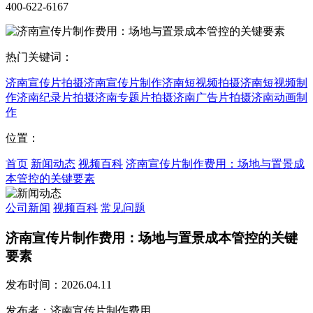
400-622-6167
热门关键词：
济南宣传片拍摄
济南宣传片制作
济南短视频拍摄
济南短视频制
作
济南纪录片拍摄
济南专题片拍摄
济南广告片拍摄
济南动画制
作
位置：
首页
新闻动态
视频百科
济南宣传片制作费用：场地与置景成
本管控的关键要素
公司新闻
视频百科
常见问题
济南宣传片制作费用：场地与置景成本管控的关键
要素
发布时间：2026.04.11
发布者：济南宣传片制作费用