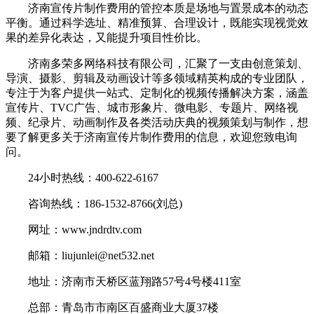
济南宣传片制作费用的管控本质是场地与置景成本的动态
平衡。通过科学选址、精准预算、合理设计，既能实现视觉效
果的差异化表达，又能提升项目性价比。
济南多荣多网络科技有限公司，汇聚了一支由创意策划、
导演、摄影、剪辑及动画设计等多领域精英构成的专业团队，
专注于为客户提供一站式、定制化的视频传播解决方案，涵盖
宣传片、TVC广告、城市形象片、微电影、专题片、网络视
频、纪录片、动画制作及各类活动庆典的视频策划与制作，想
要了解更多关于济南宣传片制作费用的信息，欢迎您致电询
问。
24小时热线：400-622-6167
咨询热线：186-1532-8766(刘总)
网址：www.jndrdtv.com
邮箱：liujunlei@net532.net
地址：济南市天桥区蓝翔路57号4号楼411室
总部：青岛市市南区百盛商业大厦37楼