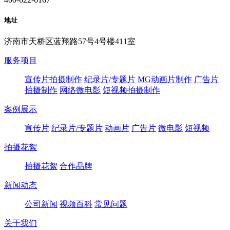
地址
济南市天桥区蓝翔路57号4号楼411室
服务项目
宣传片拍摄制作
纪录片/专题片
MG动画片制作
广告片
拍摄制作
网络微电影
短视频拍摄制作
案例展示
宣传片
纪录片/专题片
动画片
广告片
微电影
短视频
拍摄花絮
拍摄花絮
合作品牌
新闻动态
公司新闻
视频百科
常见问题
关于我们