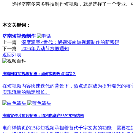
选择济南多荣多科技制作短视频，就是选择了一个专业、
本文关键词：
济南短视频制作
上一篇：
深度洞察Z世代：解锁济南短视频制作的新密码
下一篇：
2026年劳动节放假通知
返回列表
济南网红短视频拍摄：如何实现热点追踪？
在短视频内容快速迭代的背景下，热点追踪成为提升曝光的核
实现流量的稳定增长。
济南宣传片短片拍摄：15秒电商产品的实拍结构
电商详情页的15秒短视频承担着替代千字文案的功能，需要