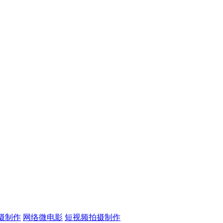
摄制作
网络微电影
短视频拍摄制作