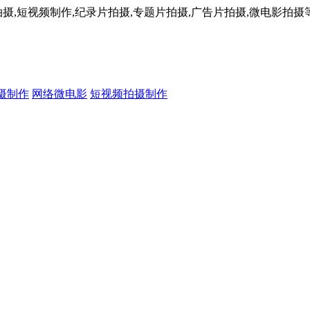
摄,短视频制作,纪录片拍摄,专题片拍摄,广告片拍摄,微电影拍摄等
摄制作
网络微电影
短视频拍摄制作