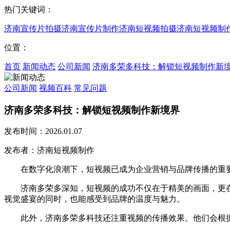
热门关键词：
济南宣传片拍摄
济南宣传片制作
济南短视频拍摄
济南短视频制
位置：
首页
新闻动态
公司新闻
济南多荣多科技：解锁短视频制作新
公司新闻
视频百科
常见问题
济南多荣多科技：解锁短视频制作新境界
发布时间：2026.01.07
发布者：济南短视频制作
在数字化浪潮下，短视频已成为企业营销与品牌传播的重
济南多荣多深知，短视频的成功不仅在于精美的画面，更
视觉盛宴的同时，也能感受到品牌的温度与魅力。
此外，济南多荣多科技还注重视频的传播效果。他们会根