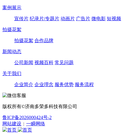
案例展示
宣传片
纪录片/专题片
动画片
广告片
微电影
短视频
拍摄花絮
拍摄花絮
合作品牌
新闻动态
公司新闻
视频百科
常见问题
关于我们
企业简介
企业理念
服务优势
服务流程
版权所有©济南多荣多科技有限公司
鲁ICP备2026000424号-2
网站建设
：
一瞬网络