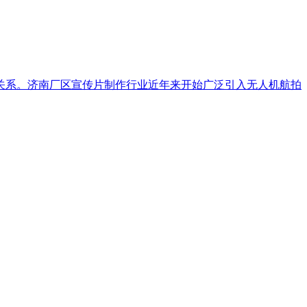
关系。济南厂区宣传片制作行业近年来开始广泛引入无人机航拍