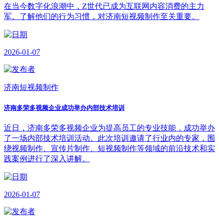
在当今数字化浪潮中，Z世代已成为互联网内容消费的主力
军。了解他们的行为习惯，对济南短视频制作至关重要。
2026-01-07
济南短视频制作
济南多荣多视频企业成功举办内部技术培训
近日，济南多荣多视频企业为提高员工的专业技能，成功举办
了一场内部技术培训活动。此次培训邀请了行业内的专家，围
绕视频制作、宣传片制作、短视频制作等领域的前沿技术和实
践案例进行了深入讲解。
2026-01-07