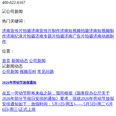
400-622-6167
热门关键词：
济南宣传片拍摄
济南宣传片制作
济南短视频拍摄
济南短视频制
作
济南纪录片拍摄
济南专题片拍摄
济南广告片拍摄
济南动画制
作
位置：
首页
新闻动态
公司新闻
公司新闻
视频百科
常见问题
2026年劳动节放假通知
在五一劳动节即将来临之际，我司根据《国务院办公厅关于
2026年部分节假日安排的通知》要求，现就2026年劳动节放假
安排通知如下：放假时间：5月1日(周五)——5月5日(周二)5月
6日(周三)正式上班