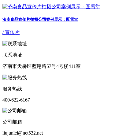
济南食品宣传片拍摄公司案例展示：匠雪堂
/ 宣传片
联系地址
济南市天桥区蓝翔路57号4号楼411室
服务热线
400-622-6167
公司邮箱
liujunlei@net532.net