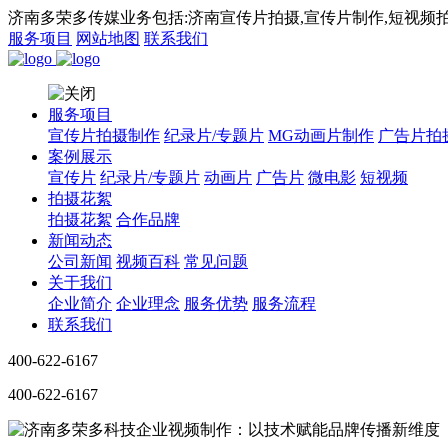
济南多荣多传媒业务包括:济南宣传片拍摄,宣传片制作,短视频拍
服务项目
网站地图
联系我们
服务项目
宣传片拍摄制作
纪录片/专题片
MG动画片制作
广告片拍
案例展示
宣传片
纪录片/专题片
动画片
广告片
微电影
短视频
拍摄花絮
拍摄花絮
合作品牌
新闻动态
公司新闻
视频百科
常见问题
关于我们
企业简介
企业理念
服务优势
服务流程
联系我们
400-622-6167
400-622-6167