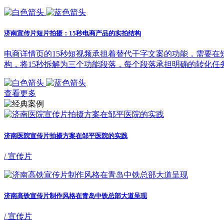
济南宣传片短片拍摄：15秒电商产品的实拍结构
电商详情页的15秒短视频承担着替代千字文案的功能，需要
构，将15秒拆解为三个功能段落，每个段落承担明确的转化任
查看更多
济南医院宣传片拍摄方案在邹平医院的实践
/ 宣传片
济南高铁宣传片制作风格在青岛中铁总部大道呈现
/ 宣传片