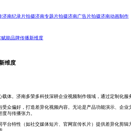
作
济南纪录片拍摄
济南专题片拍摄
济南广告片拍摄
济南动画制作
术赋能品牌传播新维度
新维度
心载体。济南多荣多科技深耕企业视频制作领域，通过定制化服
与受众偏好，打造差异化视频内容。无论是产品功能演示、企业
密度与传播张力。
同平台特性（如社交媒体短片、官网宣传长片）提供差异化剪辑
能。