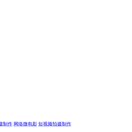
摄制作
网络微电影
短视频拍摄制作