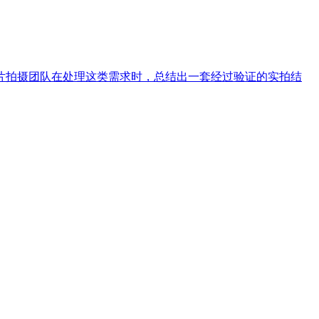
片拍摄团队在处理这类需求时，总结出一套经过验证的实拍结