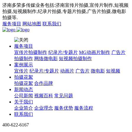
济南多荣多传媒业务包括:济南宣传片拍摄,宣传片制作,短视频
拍摄,短视频制作,纪录片拍摄,专题片拍摄,广告片拍摄,微电影
拍摄等.
服务项目
网站地图
联系我们
服务项目
宣传片拍摄制作
纪录片/专题片
MG动画片制作
广告片
拍摄制作
网络微电影
短视频拍摄制作
案例展示
宣传片
纪录片/专题片
动画片
广告片
微电影
短视频
拍摄花絮
拍摄花絮
合作品牌
新闻动态
公司新闻
视频百科
常见问题
关于我们
企业简介
企业理念
服务优势
服务流程
联系我们
400-622-6167