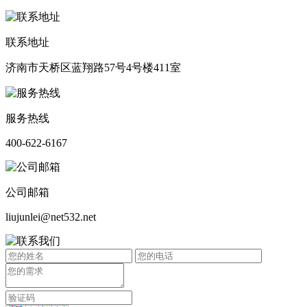
联系地址
济南市天桥区蓝翔路57号4号楼411室
服务热线
400-622-6167
公司邮箱
liujunlei@net532.net