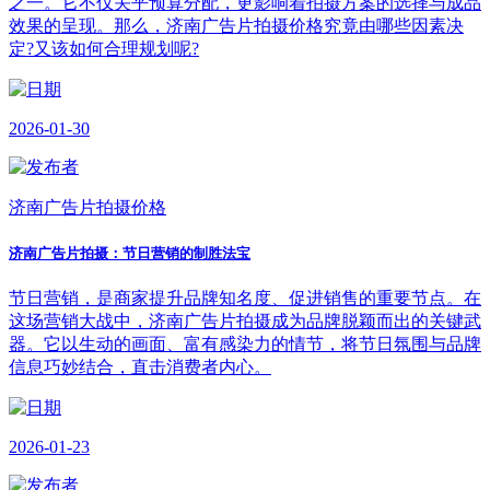
之一。它不仅关乎预算分配，更影响着拍摄方案的选择与成品
效果的呈现。那么，济南广告片拍摄价格究竟由哪些因素决
定?又该如何合理规划呢?
2026-01-30
济南广告片拍摄价格
济南广告片拍摄：节日营销的制胜法宝
节日营销，是商家提升品牌知名度、促进销售的重要节点。在
这场营销大战中，济南广告片拍摄成为品牌脱颖而出的关键武
器。它以生动的画面、富有感染力的情节，将节日氛围与品牌
信息巧妙结合，直击消费者内心。
2026-01-23