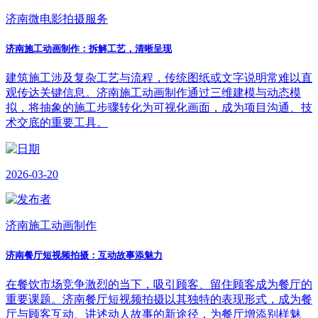
济南微电影拍摄服务
济南施工动画制作：拆解工艺，清晰呈现
建筑施工涉及复杂工艺与流程，传统图纸或文字说明常难以直
观传达关键信息。济南施工动画制作通过三维建模与动态模
拟，将抽象的施工步骤转化为可视化画面，成为项目沟通、技
术交底的重要工具。
2026-03-20
济南施工动画制作
济南餐厅短视频拍摄：互动故事添魅力
在餐饮市场竞争激烈的当下，吸引顾客、留住顾客成为餐厅的
重要课题。济南餐厅短视频拍摄以其独特的表现形式，成为餐
厅与顾客互动、讲述动人故事的新途径，为餐厅增添别样魅