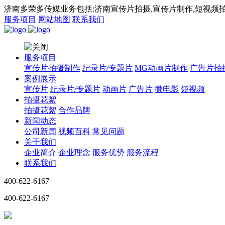
济南多荣多传媒业务包括:济南宣传片拍摄,宣传片制作,短视频拍
服务项目
网站地图
联系我们
服务项目
宣传片拍摄制作
纪录片/专题片
MG动画片制作
广告片拍
案例展示
宣传片
纪录片/专题片
动画片
广告片
微电影
短视频
拍摄花絮
拍摄花絮
合作品牌
新闻动态
公司新闻
视频百科
常见问题
关于我们
企业简介
企业理念
服务优势
服务流程
联系我们
400-622-6167
400-622-6167