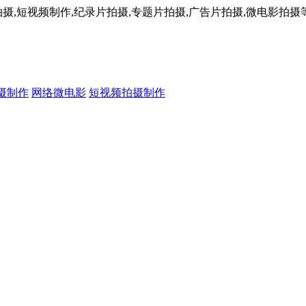
摄,短视频制作,纪录片拍摄,专题片拍摄,广告片拍摄,微电影拍摄等
摄制作
网络微电影
短视频拍摄制作