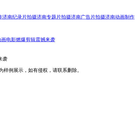
作
济南纪录片拍摄
济南专题片拍摄
济南广告片拍摄
济南动画制作
动画电影燃爆剪辑震撼来袭
来袭
作为样例展示，如有侵权，请联系删除。