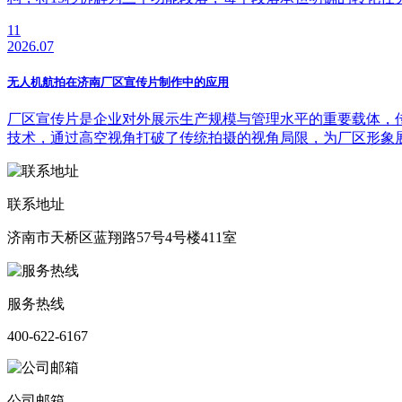
11
2026.07
无人机航拍在济南厂区宣传片制作中的应用
厂区宣传片是企业对外展示生产规模与管理水平的重要载体，
技术，通过高空视角打破了传统拍摄的视角局限，为厂区形象
联系地址
济南市天桥区蓝翔路57号4号楼411室
服务热线
400-622-6167
公司邮箱