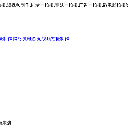
摄,短视频制作,纪录片拍摄,专题片拍摄,广告片拍摄,微电影拍摄等
摄制作
网络微电影
短视频拍摄制作