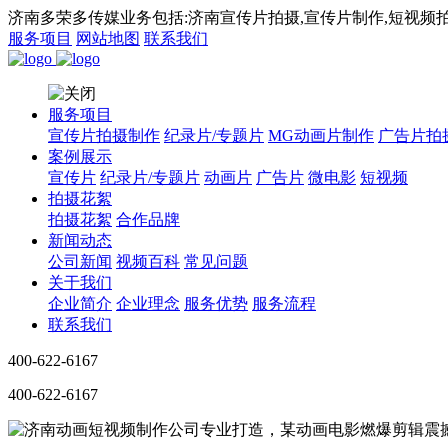
济南多荣多传媒业务包括:济南宣传片拍摄,宣传片制作,短视频拍
服务项目
网站地图
联系我们
服务项目
宣传片拍摄制作
纪录片/专题片
MG动画片制作
广告片拍
案例展示
宣传片
纪录片/专题片
动画片
广告片
微电影
短视频
拍摄花絮
拍摄花絮
合作品牌
新闻动态
公司新闻
视频百科
常见问题
关于我们
企业简介
企业理念
服务优势
服务流程
联系我们
400-622-6167
400-622-6167