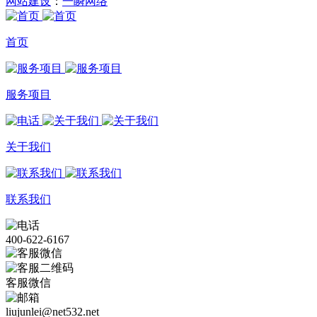
网站建设
：
一瞬网络
首页
服务项目
关于我们
联系我们
400-622-6167
客服微信
liujunlei@net532.net