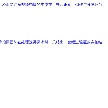
。济南网红短视频拍摄的本质在于整合识别、创作与分发环节，
片拍摄团队在处理这类需求时，总结出一套经过验证的实拍结