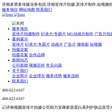
济南多荣多传媒业务包括:济南宣传片拍摄,宣传片制作,短视频拍
服务项目
网站地图
联系我们
服务项目
宣传片拍摄制作
纪录片/专题片
MG动画片制作
广告片拍
案例展示
宣传片
纪录片/专题片
动画片
广告片
微电影
短视频
拍摄花絮
拍摄花絮
合作品牌
新闻动态
公司新闻
视频百科
常见问题
关于我们
企业简介
企业理念
服务优势
服务流程
联系我们
400-622-6167
400-622-6167