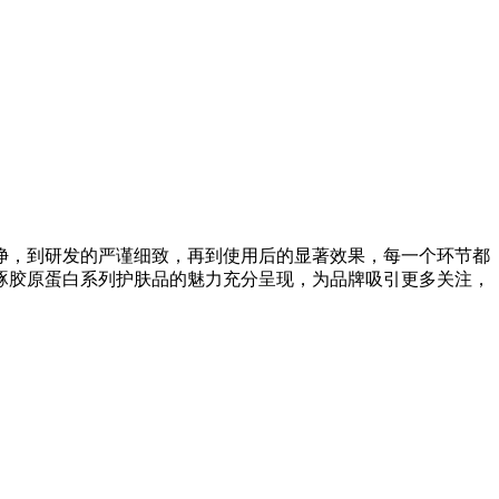
净，到研发的严谨细致，再到使用后的显著效果，每一个环节都
琢胶原蛋白系列护肤品的魅力充分呈现，为品牌吸引更多关注，