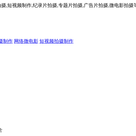
摄,短视频制作,纪录片拍摄,专题片拍摄,广告片拍摄,微电影拍摄等
摄制作
网络微电影
短视频拍摄制作