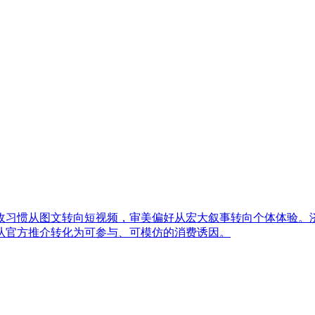
收习惯从图文转向短视频，审美偏好从宏大叙事转向个体体验。
从官方推介转化为可参与、可模仿的消费诱因。