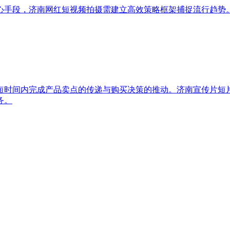
心手段，济南网红短视频拍摄需建立高效策略框架捕捉流行趋势
在短时间内完成产品卖点的传递与购买决策的推动。济南宣传片短
务。