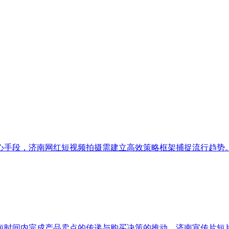
心手段，济南网红短视频拍摄需建立高效策略框架捕捉流行趋势
在短时间内完成产品卖点的传递与购买决策的推动。济南宣传片短