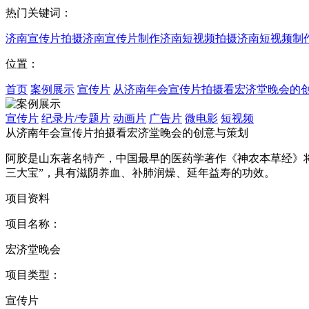
热门关键词：
济南宣传片拍摄
济南宣传片制作
济南短视频拍摄
济南短视频制
位置：
首页
案例展示
宣传片
从济南年会宣传片拍摄看宏济堂晚会的
宣传片
纪录片/专题片
动画片
广告片
微电影
短视频
从济南年会宣传片拍摄看宏济堂晚会的创意与策划
阿胶是山东著名特产，中国最早的医药学著作《神农本草经》将
三大宝”，具有滋阴养血、补肺润燥、延年益寿的功效。
项目资料
项目名称：
宏济堂晚会
项目类型：
宣传片