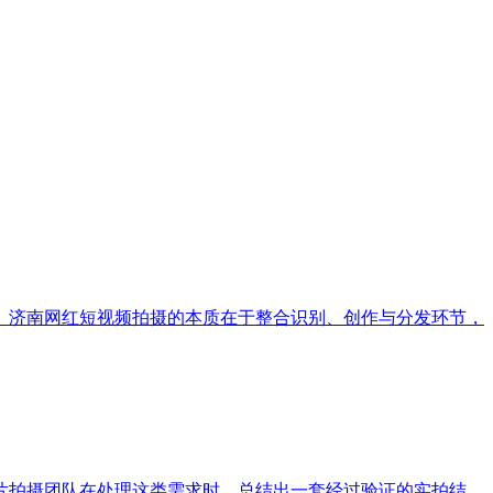
。济南网红短视频拍摄的本质在于整合识别、创作与分发环节，
片拍摄团队在处理这类需求时，总结出一套经过验证的实拍结