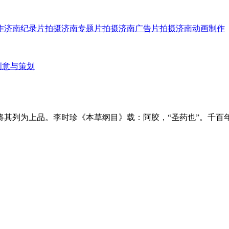
作
济南纪录片拍摄
济南专题片拍摄
济南广告片拍摄
济南动画制作
创意与策划
其列为上品。李时珍《本草纲目》载：阿胶，“圣药也”。千百