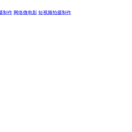
摄制作
网络微电影
短视频拍摄制作