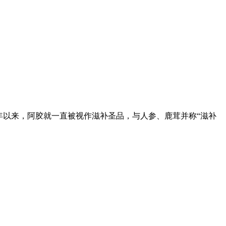
年以来，阿胶就一直被视作滋补圣品，与人参、鹿茸并称“滋补