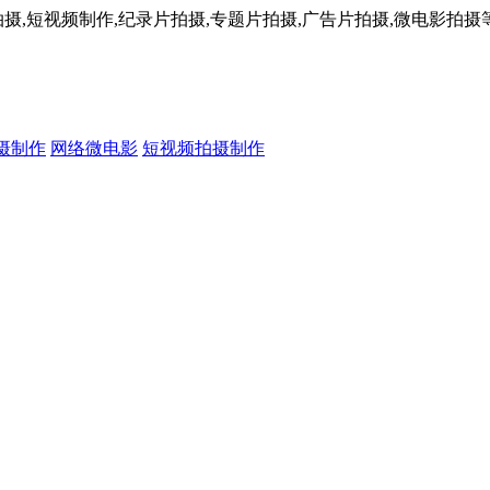
摄,短视频制作,纪录片拍摄,专题片拍摄,广告片拍摄,微电影拍摄等
摄制作
网络微电影
短视频拍摄制作