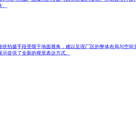
务。
传统拍摄手段受限于地面视角，难以呈现厂区的整体布局与空间
展示提供了全新的视觉表达方式。