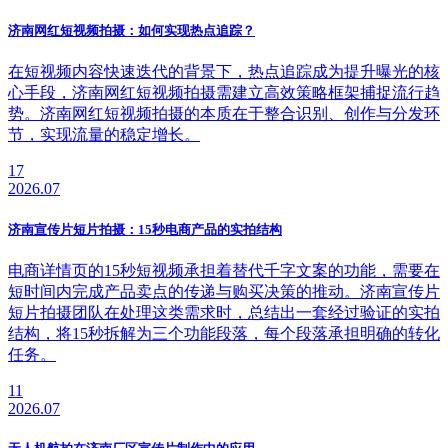
济南网红短视频拍摄：如何实现热点追踪？
在短视频内容快速迭代的背景下，热点追踪成为提升曝光的核
心手段，济南网红短视频拍摄需建立高效策略框架捕捉流行趋
势。济南网红短视频拍摄的本质在于整合识别、创作与分发环
节，实现流量的稳定增长。
17
2026.07
济南宣传片短片拍摄：15秒电商产品的实拍结构
电商详情页的15秒短视频承担着替代千字文案的功能，需要在
短时间内完成产品卖点的传递与购买决策的推动。济南宣传片
短片拍摄团队在处理这类需求时，总结出一套经过验证的实拍
结构，将15秒拆解为三个功能段落，每个段落承担明确的转化
任务。
11
2026.07